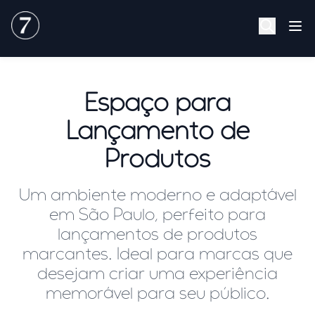
INÍCIO
SOBRE
Espaço para
FOTOS
Lançamento de
VIDEOS
SERVIÇOS
Produtos
CONTATO
Um ambiente moderno e adaptável
em São Paulo, perfeito para
lançamentos de produtos
marcantes. Ideal para marcas que
desejam criar uma experiência
memorável para seu público.