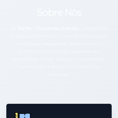
Sobre Nós
No
Portão 7 Pacaembu Eventos
, oferecemos
um espaço sofisticado e versátil para que seu
evento seja inesquecível. Nossa missão é
transformar momentos especiais em
experiências únicas, seja para casamentos,
aniversários, eventos corporativos ou
workshops.