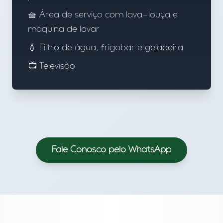
🧺 Área de serviço com lava-louça e
máquina de lavar
💧 Filtro de água, frigobar e geladeira
📺 Televisão
Fale Conosco pelo WhatsApp