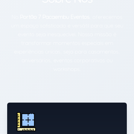
Sobre Nós
No
Portão 7 Pacaembu Eventos
, oferecemos
um espaço sofisticado e versátil para que seu
evento seja inesquecível. Nossa missão é
transformar momentos especiais em
experiências únicas, seja para casamentos,
aniversários, eventos corporativos ou
workshops.