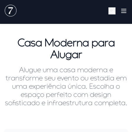
INÍCIO
SOBRE
Casa Moderna para
FOTOS
Alugar
VIDEOS
SERVIÇOS
Alugue uma casa moderna e
CONTATO
transforme seu evento ou estadia em
uma experiência única. Escolha o
espaço perfeito com design
sofisticado e infraestrutura completa.